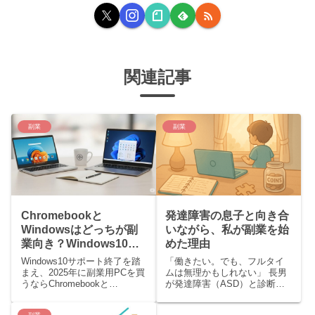
関連記事
副業
副業
Chromebookと
発達障害の息子と向き合
Windowsはどっちが副
いながら、私が副業を始
業向き？Windows10サ
めた理由
ポート終了を踏まえた
Windows10サポート終了を踏
「働きたい。でも、フルタイ
PC比較とおすすめモデ
まえ、2025年に副業用PCを買
ムは無理かもしれない」 長男
うならChromebookと
が発達障害（ASD）と診断さ
ル
Windows11搭載PCのどちらを
れ、療育がはじまった頃、私
選ぶべきかを徹底比較。用途
はそんな不安を抱えるように