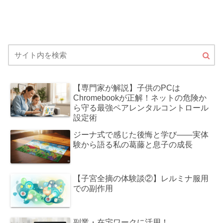
【専門家が解説】子供のPCは
Chromebookが正解！ネットの危険か
ら守る最強ペアレンタルコントロール
設定術
ジーナ式で感じた後悔と学び――実体
験から語る私の葛藤と息子の成長
【子宮全摘の体験談②】レルミナ服用
での副作用
副業・在宅ワークに活用！