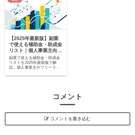
副業
別おすすめモデルも紹介しま
なりました。 子どもを最優先
す。
にしたい。けれど、将来のこ
とを考えると少しでも経済的
に自立したい。 そんな思い...
【2025年最新版】副業
で使える補助金・助成金
リスト｜個人事業主向け
に申請のコツも解説
副業で使える補助金・助成金
リストを2025年最新版で解
説。個人事業主やフリーラン
スが使える制度、申請方法、
PC購入やWebサイト制作費用
を補助金でまかなうコツを紹
介します。
コメント
コメントを書き込む