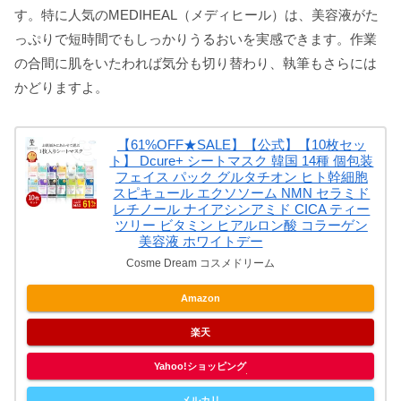
す。特に人気のMEDIHEAL（メディヒール）は、美容液がた
っぷりで短時間でもしっかりうるおいを実感できます。作業
の合間に肌をいたわれば気分も切り替わり、執筆もさらには
かどりますよ。
【61%OFF★SALE】【公式】【10枚セッ
ト】 Dcure+ シートマスク 韓国 14種 個包装
フェイス パック グルタチオン ヒト幹細胞
スピキュール エクソソーム NMN セラミド
レチノール ナイアシンアミド CICA ティー
ツリー ビタミン ヒアルロン酸 コラーゲン
美容液 ホワイトデー
Cosme Dream コスメドリーム
Amazon
楽天
Yahoo!ショッピング
メルカリ