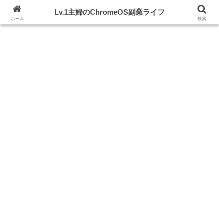
初期投資ゼロ！Chromebook片手にスキルアップを目指す
Lv.1主婦のChromeOS副業ライフ
ホーム
検索