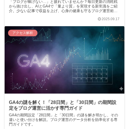
「ブログが稼げない…」と疲れていませんか？毎日更新の消耗戦
から抜け出し、AIとGA4で「量より質」を実現する新常識をご紹
介。少ない記事で収益を上げ、心身の健康も守るブログ運営術を
解説します。
2025.09.17
アクセス解析
GA4の謎を解く！「28日間」と「30日間」の期間設
定をブログ運営に活かす専門ガイド
GA4の期間設定「28日間」と「30日間」の謎を解き明かし、その
違いと使い分けを解説。ブログ運営のデータ分析を効率化する専
門ガイドです。