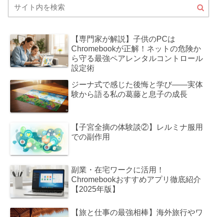
【専門家が解説】子供のPCは
Chromebookが正解！ネットの危険か
ら守る最強ペアレンタルコントロール
設定術
ジーナ式で感じた後悔と学び――実体
験から語る私の葛藤と息子の成長
【子宮全摘の体験談②】レルミナ服用
での副作用
副業・在宅ワークに活用！
Chromebookおすすめアプリ徹底紹介
【2025年版】
【旅と仕事の最強相棒】海外旅行やワ