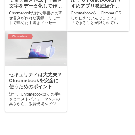
文字をデータ化して作る
すめアプリ徹底紹介
世界に一つのオリジナル
【2025年版】
Chromebookだけで手書きの寄
Chromebookを「Chrome OS
色紙
せ書きが作れた実録！リモー
しか使えないんでしょ？」
トで集めた手書きメッセージ
「できることが限られていそ
をCanvaでデザイン。印刷所
う…」と思っていませんか？
に画像入稿する全手順を解
実はChromebookは、本業や副
Chromebook
説。クリエイティブな作業に
業でバリバリ使えるパワフル
自信がない方も、これを見れ
なツールになり得ます。クラ
ばオリジナル色紙が作れま
ウドベースの強みを活かし、
す！幹事さん必見！
Wind...
セキュリティは大丈夫？
Chromebookを安全に
使うためのポイント
近年、Chromebookはその手軽
さとコストパフォーマンスの
高さから、教育現場やビジネ
ス、個人の日常利用に至るま
で、幅広い層に普及していま
す。しかし、「Chromebookっ
て本当に安全なの？」と疑問
に感じる方もいるかもしれま
せん。Chr...