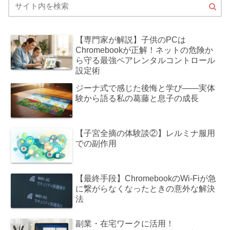
【専門家が解説】子供のPCは
Chromebookが正解！ネットの危険か
ら守る最強ペアレンタルコントロール
設定術
ジーナ式で感じた後悔と学び――実体
験から語る私の葛藤と息子の成長
【子宮全摘の体験談②】レルミナ服用
での副作用
【最終手段】ChromebookのWi-Fiが急
に繋がらなくなったときの意外な解決
法
副業・在宅ワークに活用！