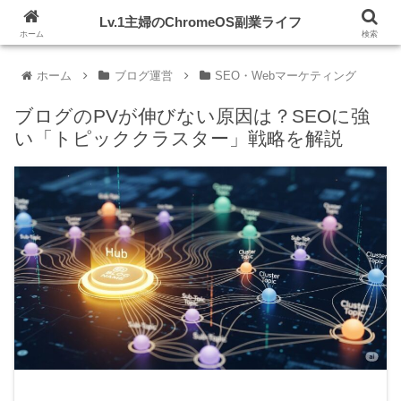
初期投資ゼロ！Chromebook片手にスキルアップを目指す
Lv.1主婦のChromeOS副業ライフ
ホーム
検索
ホーム
ブログ運営
SEO・Webマーケティング
ブログのPVが伸びない原因は？SEOに強
い「トピッククラスター」戦略を解説