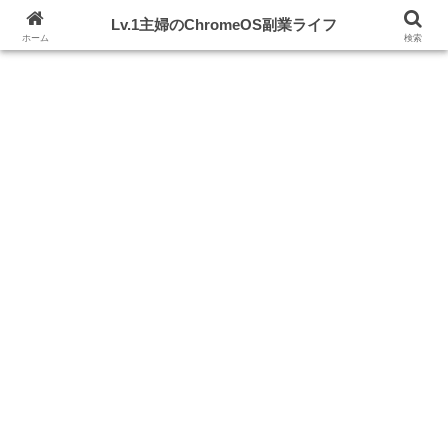
初期投資ゼロ！Chromebook片手にスキルアップを目指す
Lv.1主婦のChromeOS副業ライフ
ホーム
検索